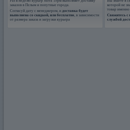
Раз в неделю курьер Мега Терм выполняет доставку
Вы знаете в с
заказов в Пелым и попутные города.
которой не з
товар именно
Согласуй дату с менеджером, и
доставка будет
выполнена со скидкой, или бесплатно
, в зависимости
Свяжитесь с 
от размера заказа и загрузки курьера
службой дос