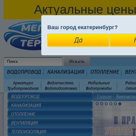
Актуальные цены
Ваш город екатеринбург?
Вход в личный ка
На главную
Вся правда о 
Да
ОН-ЛАЙН МАГАЗИ
ВОДОПРОВОД
КАНАЛИЗАЦИЯ
ОТОПЛЕНИЕ
ВЕН
Арматура
Водоочистка.
Мобильные
Ради
Трубопроводная
Водоподготовка
Водопроводы
Отоп
ВОДОПРОВОД
Главная
/
Контакты
КАНАЛИЗАЦИЯ
ОТОПЛЕНИЕ
ВЕНТИЛЯЦИЯ
ТЕПЛОИЗОЛЯЦИЯ