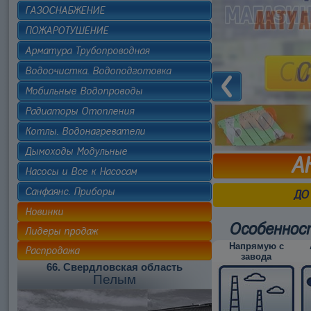
ГАЗОСНАБЖЕНИЕ
ПОЖАРОТУШЕНИЕ
Арматура Трубопроводная
Водоочистка. Водоподготовка
Мобильные Водопроводы
Радиаторы Отопления
Котлы. Водонагреватели
Дымоходы Модульные
А
Насосы и Все к Насосам
Санфаянс. Приборы
ДО
Новинки
Особеннос
Лидеры продаж
Напрямую с
Распродажа
завода
66. Свердловская область
Пелым