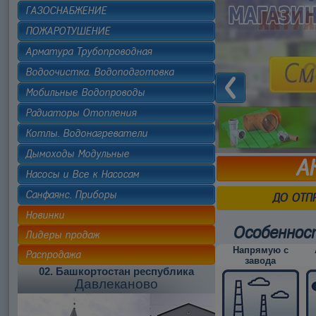
ГАЗОСНАБЖЕНИЕ
ПОЖАРОТУШЕНИЕ
Арматура Трубопроводная
Водоочистка. Водоподготовка
Мобильные Водопроводы
Радиаторы Отопления
Котлы. Водонагреватели
Дымоходы Модульные
А
Насосы и Все к Насосам
Санфаянс. Приборы
ДО ОТП
Новинки
Особеннос
Лидеры продаж
Напрямую с
Распродажа
завода
02. Башкортостан республика
Давлеканово