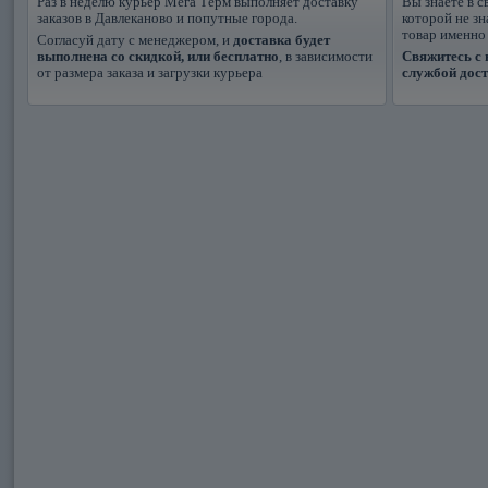
Раз в неделю курьер Мега Терм выполняет доставку
Вы знаете в с
заказов в Давлеканово и попутные города.
которой не з
товар именно
Согласуй дату с менеджером, и
доставка будет
выполнена со скидкой, или бесплатно
, в зависимости
Свяжитесь с 
от размера заказа и загрузки курьера
службой дос