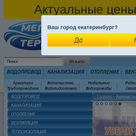
Актуальные цены
Ваш город екатеринбург?
Вход в личный ка
На главную
Вся правда о 
Да
ОН-ЛАЙН МАГАЗИ
ВОДОПРОВОД
КАНАЛИЗАЦИЯ
ОТОПЛЕНИЕ
ВЕН
Арматура
Водоочистка.
Мобильные
Ради
Трубопроводная
Водоподготовка
Водопроводы
Отоп
ВОДОПРОВОД
Главная
/
Контакты
КАНАЛИЗАЦИЯ
ОТОПЛЕНИЕ
ВЕНТИЛЯЦИЯ
ТЕПЛОИЗОЛЯЦИЯ