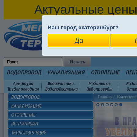
Актуальные цены
Ваш город екатеринбург?
Вход в личный ка
На главную
Вся правда о 
Да
ОН-ЛАЙН МАГАЗИ
ВОДОПРОВОД
КАНАЛИЗАЦИЯ
ОТОПЛЕНИЕ
ВЕН
Арматура
Водоочистка.
Мобильные
Ради
Трубопроводная
Водоподготовка
Водопроводы
Отоп
ВОДОПРОВОД
Главная
/
Контакты
КАНАЛИЗАЦИЯ
ОТОПЛЕНИЕ
ВЕНТИЛЯЦИЯ
ТЕПЛОИЗОЛЯЦИЯ