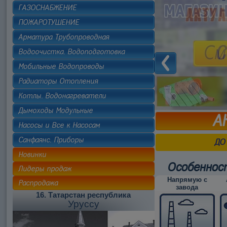
ГАЗОСНАБЖЕНИЕ
ПОЖАРОТУШЕНИЕ
Арматура Трубопроводная
Водоочистка. Водоподготовка
Мобильные Водопроводы
Радиаторы Отопления
Котлы. Водонагреватели
Дымоходы Модульные
А
Насосы и Все к Насосам
Санфаянс. Приборы
ДО
Новинки
Особеннос
Лидеры продаж
Напрямую с
Распродажа
завода
16. Татарстан республика
Уруссу