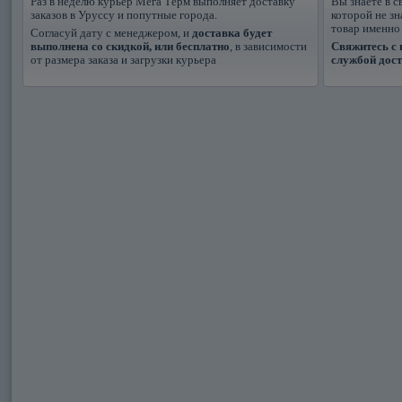
Раз в неделю курьер Мега Терм выполняет доставку
Вы знаете в с
заказов в Уруссу и попутные города.
которой не з
товар именно
Согласуй дату с менеджером, и
доставка будет
выполнена со скидкой, или бесплатно
, в зависимости
Свяжитесь с 
от размера заказа и загрузки курьера
службой дос