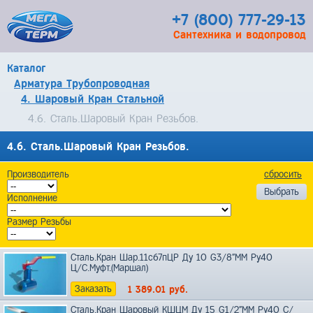
+7 (800) 777-29-13
Сантехника и водопровод
Каталог
Арматура Трубопроводная
4. Шаровый Кран Стальной
4.6. Сталь.Шаровый Кран Резьбов.
4.6. Сталь.Шаровый Кран Резьбов.
Производитель
сбросить
Исполнение
Размер Резьбы
Сталь.Кран Шар.11с67пЦР Ду 10 G3/8"ММ Ру40
Ц/C.Муфт.(Маршал)
Заказать
1 389.01
руб.
Сталь.Кран Шаровый КШЦМ Ду 15 G1/2"ММ Ру40 С/