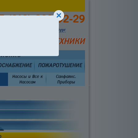
7 (912) 292-92-29
Выбрать город:
Екатеринбург
ИСТЕМ И САНТЕХНИКИ
вление
ОСНАБЖЕНИЕ
ПОЖАРОТУШЕНИЕ
Насосы и Все к
Санфаянс.
Насосам
Приборы
О