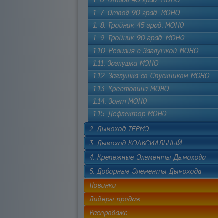
1. 6. Отвод 45 град. МОНО
1. 7. Отвод 90 град. МОНО
1. 8. Тройник 45 град. МОНО
1. 9. Тройник 90 град. МОНО
1.10. Ревизия с Заглушкой МОНО
1.11. Заглушка МОНО
1.12. Заглушка со Спускником МОНО
1.13. Крестовина МОНО
1.14. Зонт МОНО
1.15. Дефлектор МОНО
2. Дымоход ТЕРМО
3. Дымоход КОАКСИАЛЬНЫЙ
4. Крепежные Элементы Дымохода
5. Доборные Элементы Дымохода
Новинки
Лидеры продаж
Распродажа