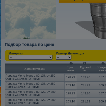
Подбор товара по цене
Материал
Размер Дымохода
?
?
?
Цена
Крупный
Интерн
Название товара
завода
опт
магаз
Переход Моно-Моно d 80-115, L= 250
128.93
143.26
157.
Оцинк. Ст.(t=0.5) (Огнерус)
Переход Моно-Моно d 80-115, L= 250
253.10
281.23
309.
Нерж. Ст.(t=0.5) (Огнерус)
Переход Моно-Моно d 80-120, L= 250
128.93
143.26
157.
Оцинк. Ст.(t=0.5) (Огнерус)
Переход Моно-Моно d 80-120, L= 250
253.10
281.23
309.
Нерж. Ст.(t=0.5) (Огнерус)