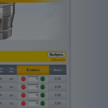
сбросить
ет-
Ед.
Купить
Итого
ин
изм.
0.00
58
шт.
0.00
36
шт.
0.00
58
шт.
0.00
36
шт.