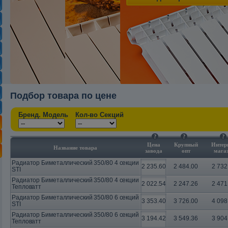
Подбор товара по цене
Бренд. Модель
Кол-во Секций
?
?
?
Цена
Крупный
Интер
Название товара
завода
опт
мага
Радиатор Биметаллический 350/80 4 секции
2 235.60
2 484.00
2 732
STI
Радиатор Биметаллический 350/80 4 секции
2 022.54
2 247.26
2 471
Тепловатт
Радиатор Биметаллический 350/80 6 секций
3 353.40
3 726.00
4 098
STI
Радиатор Биметаллический 350/80 6 секций
3 194.42
3 549.36
3 904
Тепловатт