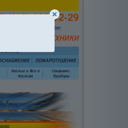
7 (912) 292-92-29
Выбрать город:
Екатеринбург
ИСТЕМ И САНТЕХНИКИ
вление
ОСНАБЖЕНИЕ
ПОЖАРОТУШЕНИЕ
Насосы и Все к
Санфаянс.
Насосам
Приборы
50/80