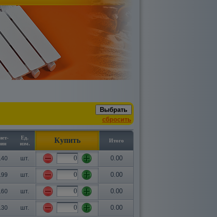
сбросить
нет-
Ед.
Купить
Итого
зин
изм.
0.00
.40
шт.
0.00
.99
шт.
0.00
.60
шт.
0.00
.30
шт.