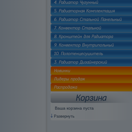
4. Радиатор Чугунный
5. Радиаторная Комплектация
6. Радиатор Стальной Панельный
7. Конвектор Стальной
8. Кронштейн для Радиатора
9. Конвектор Внутрипольный
10. Полотенцесушитель
3. Радиатор Дизайнерский
Новинки
Лидеры продаж
Распродажа
Корзина
Ваша корзина пуста
Развернуть